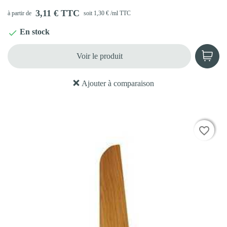
3,11 € TTC
à partir de
soit 1,30 € /ml TTC
En stock

Voir le produit
Ajouter à comparaison
favorite_border
favorite_border