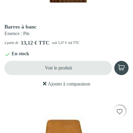
Aperçu rapide

Barres à banc
Essence
: Pin
13,12 € TTC
à partir de
soit 5,47 € /ml TTC
En stock

Voir le produit
Ajouter à comparaison
favorite_border
favorite_border