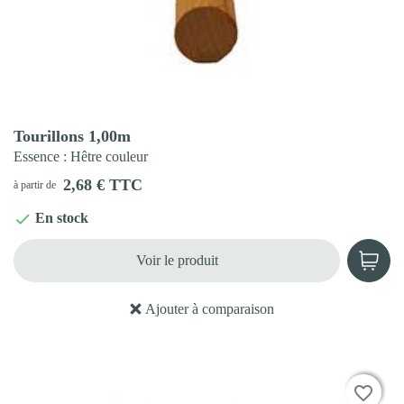
Aperçu rapide

Tourillons 1,00m
Essence
: Hêtre couleur
2,68 € TTC
à partir de
En stock

Voir le produit
Ajouter à comparaison
favorite_border
favorite_border