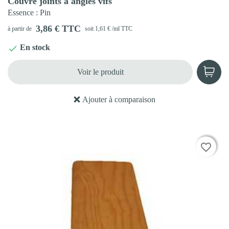
Couvre joints à angles vifs
Essence
: Pin
3,86 € TTC
à partir de
soit 1,61 € /ml TTC
En stock

Voir le produit
Ajouter à comparaison
favorite_border
favorite_border