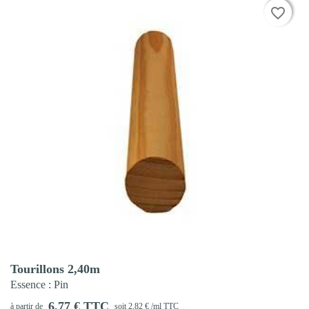
favorite_border
favorite_border
Aperçu rapide

Tourillons 2,40m
Essence
: Pin
6,77 € TTC
à partir de
soit 2,82 € /ml TTC