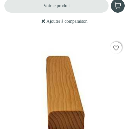
Voir le produit
Ajouter à comparaison
favorite_border
favorite_border