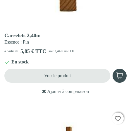
Aperçu rapide

Carrelets 2,40m
Essence
: Pin
5,85 € TTC
à partir de
soit 2,44 € /ml TTC
En stock

Voir le produit
Ajouter à comparaison
favorite_border
favorite_border