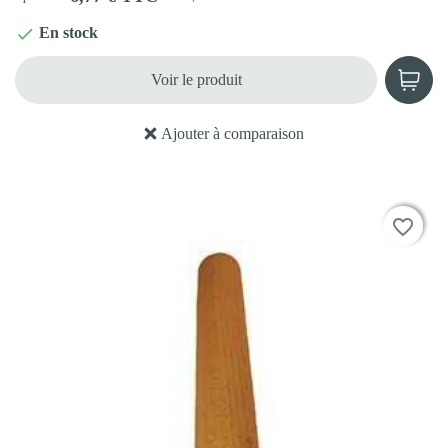
En stock

Voir le produit
Ajouter à comparaison
favorite_border
favorite_border