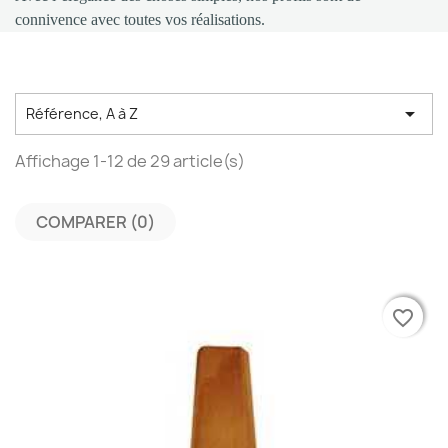
connivence avec toutes vos réalisations.

Référence, A à Z
Affichage 1-12 de 29 article(s)
COMPARER (
0
)‎
favorite_border
favorite_border