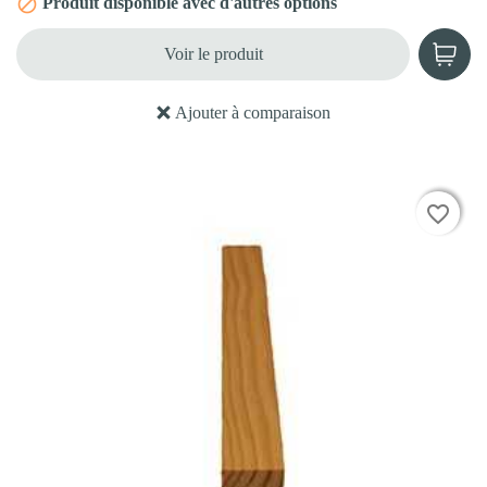
Produit disponible avec d'autres options

Voir le produit
Ajouter à comparaison
favorite_border
favorite_border