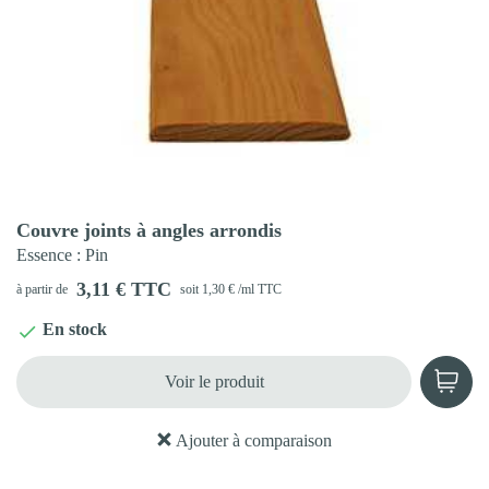
Aperçu rapide

Couvre joints à angles arrondis
Essence
: Pin
3,11 € TTC
à partir de
soit 1,30 € /ml TTC
En stock

Voir le produit
Ajouter à comparaison