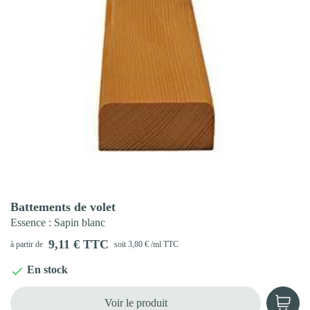
Aperçu rapide

Battements de volet
Essence
: Sapin blanc
9,11 € TTC
à partir de
soit 3,80 € /ml TTC
En stock

Voir le produit