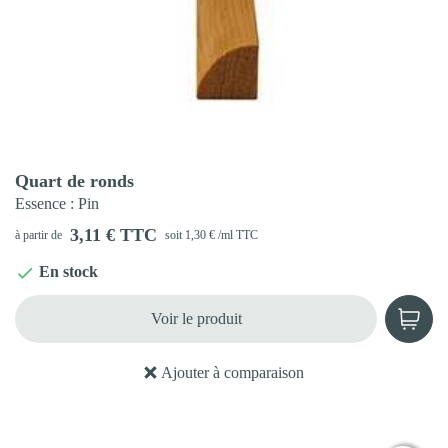
Aperçu rapide

Quart de ronds
Essence
: Pin
3,11 € TTC
à partir de
soit 1,30 € /ml TTC
En stock

Voir le produit
Ajouter à comparaison