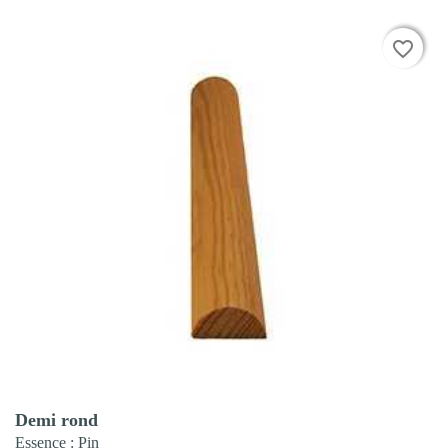
favorite_border
favorite_border
Aperçu rapide

Demi rond
Essence
: Pin