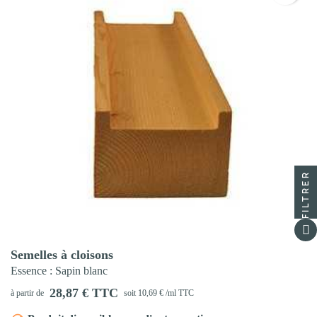
FILTRER
Aperçu rapide

Semelles à cloisons
Essence
: Sapin blanc
28,87 € TTC
à partir de
soit 10,69 € /ml TTC