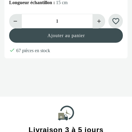
Longueur échantillon :
15 cm
favorite_border
Ajouter au panier

67 pièces en stock
Livraison 3 à 5 jours