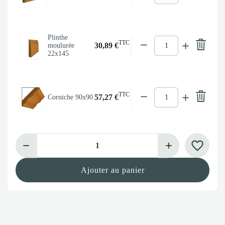
Plinthe
TTC
30,89 €
moulurée
22x145
TTC
57,27 €
Corniche 90x90
favorite_border
Ajouter au panier