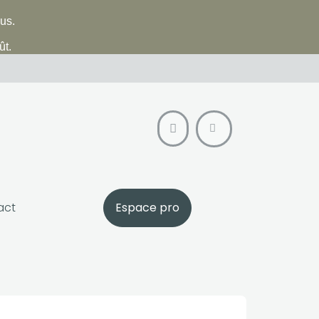
lus.
ût.
act
Espace pro