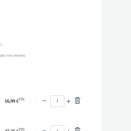
 !
vant vos envies
TTC
16,99 €
TTC