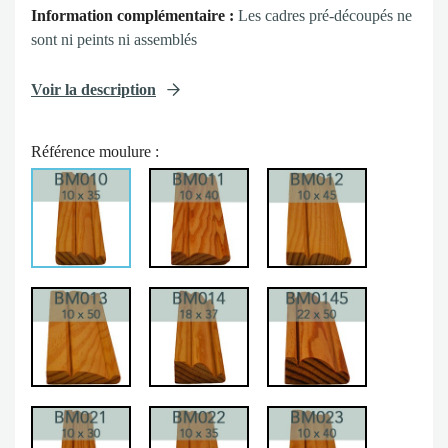
Information complémentaire :
Les cadres pré-découpés ne
sont ni peints ni assemblés
Voir la description
Référence moulure :
BM011
BM012
BM010
BM013
BM014
BM0145
BM021
BM022
BM023