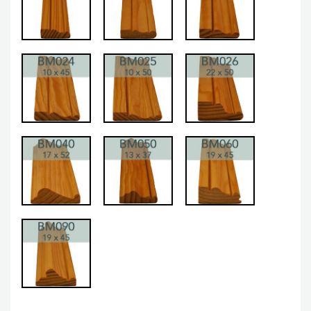
BM024
BM025
BM026
BM040
BM050
BM060
BM090