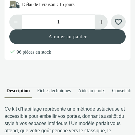
Délai de livraison :
15 jours
favorite_border
Ajouter au panier

96 pièces en stock
Description
Fiches techniques
Aide au choix
Conseil de 
Ce kit d’habillage représente une méthode astucieuse et
accessible pour embellir vos portes, donnant aussitôt du
style à vos espaces intérieurs ! Un modèle parfait vous
attend, que votre goût penche vers le classique, le