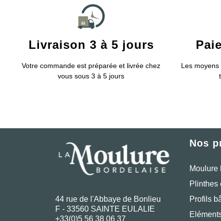
Livraison 3 à 5 jours
Pai
Votre commande est préparée et livrée chez
Les moyens 
vous sous 3 à 5 jours
Nos p
Moulure 
Plinthes 
Profils b
44 rue de l'Abbaye de Bonlieu
F - 33560 SAINTE EULALIE
Eléments
+33(0)5 56 38 06 37