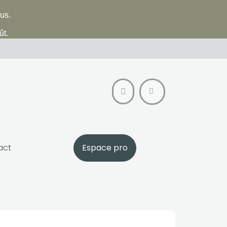
lus.
ût.
act
Espace pro