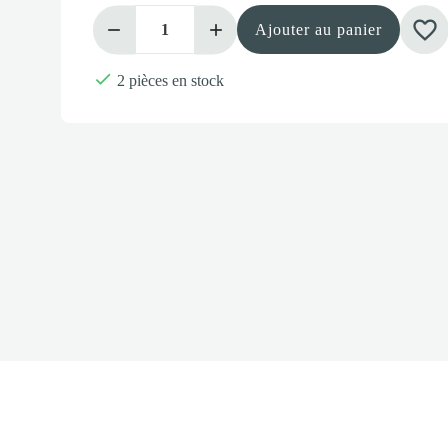
favorite_border
Ajouter au panier

2 pièces en stock