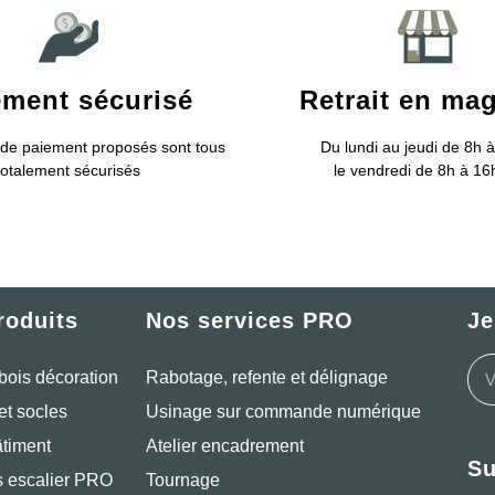
ement sécurisé
Retrait en ma
de paiement proposés sont tous
Du lundi au jeudi de 8h à
totalement sécurisés
le vendredi de 8h à 1
roduits
Nos services PRO
Je
bois décoration
Rabotage, refente et délignage
et socles
Usinage sur commande numérique
âtiment
Atelier encadrement
Su
 escalier PRO
Tournage