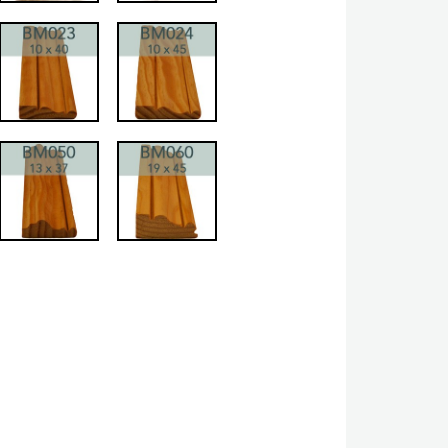
022
BM023
BM024
040
BM050
BM060