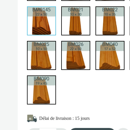
BM021
BM
BM0145
BM025
BM026
BM
BM090
Délai de livraison :
15 jours