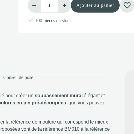
favorite_border
Ajouter au panier

100 pièces en stock
Conseil de pose
lé pour créer un
soubassement mural
élégant et
oulures en pin pré-découpées
, que vous pouvez
nner la référence de moulure qui correspond le mieux
proposées vont de la référence BM010 à la référence