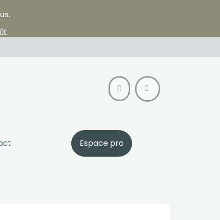
lus.
ût.
act
Espace pro