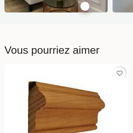
Vous pourriez aimer
favorite_border