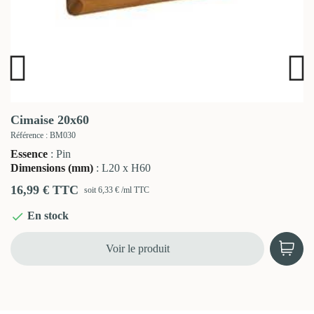

Aperçu rapide
Cimaise 20x60
Référence : BM030
Essence
: Pin
Dimensions (mm)
: L20 x H60
16,99 € TTC
soit 6,33 € /ml TTC
En stock

Voir le produit